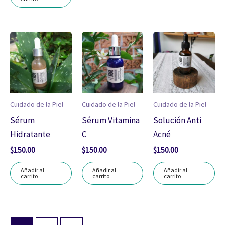
Cuidado de la Piel
Cuidado de la Piel
Cuidado de la Piel
Sérum
Sérum Vitamina
Solución Anti
Hidratante
C
Acné
$
150.00
$
150.00
$
150.00
Añadir al
Añadir al
Añadir al
carrito
carrito
carrito