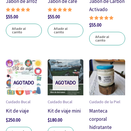
Jabón de arroz
Jabón de café
Jabón de Carbón
Activado
Valorado
Valorado
$
55.00
$
55.00
con
con
5.00
5.00
Valorado
$
55.00
de 5
de 5
con
Añadir al
Añadir al
carrito
carrito
5.00
de 5
Añadir al
carrito
AGOTADO
AGOTADO
Cuidado Bucal
Cuidado Bucal
Cuidado de la Piel
Kit de viaje
Kit de viaje mini
Manteca
corporal
$
250.00
$
180.00
hidratante