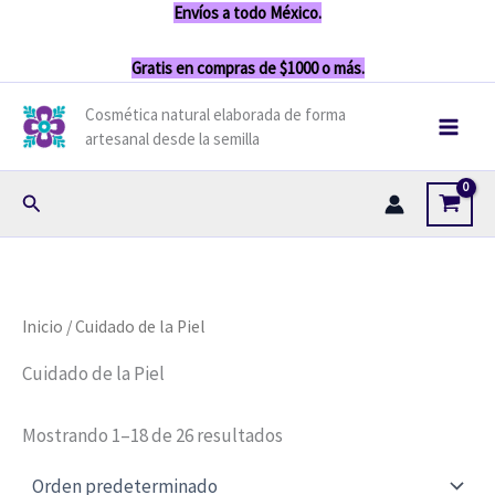
Ir
Envíos a todo México.
contenido
al
Gratis en compras de $1000 o más.
contenido
Cosmética natural elaborada de forma
artesanal desde la semilla
Buscar
Inicio
/ Cuidado de la Piel
Cuidado de la Piel
Mostrando 1–18 de 26 resultados