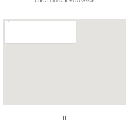
Contactanos al 5517029346