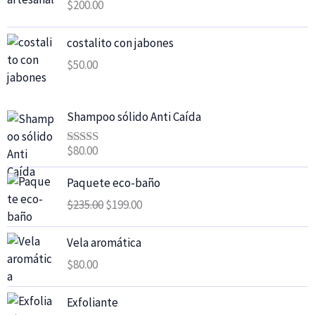
$
200.00
costalito con jabones
$
50.00
Shampoo sólido Anti Caída
$
80.00
Valorado
con
5.00
de
El
El
5
Paquete eco-baño
precio
precio
$
235.00
$
199.00
original
actual
era:
es:
Vela aromática
$235.00.
$199.00.
$
80.00
Exfoliante