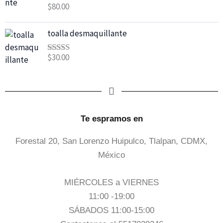
$
80.00
toalla desmaquillante
$
30.00
Valorado
con
5.00
de
5
Te espramos en
Forestal 20, San Lorenzo Huipulco, Tlalpan, CDMX,
México
MIÉRCOLES a VIERNES
11:00 -19:00
SÁBADOS 11:00-15:00