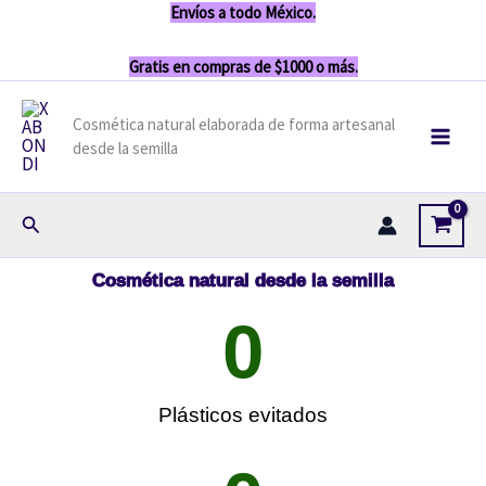
Ir
Envíos a todo México.
contenido
al
Gratis en compras de $1000 o más.
contenido
Cosmética natural elaborada de forma artesanal
desde la semilla
Buscar
Cosmética natural desde la semilla
0
Plásticos evitados