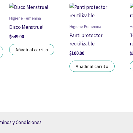
Este
producto
Higiene Femenina
tiene
Higiene Femenina
H
Disco Menstrual
múltiples
Panti protector
T
$
549.00
variantes.
reutilizable
r
Las
Añadir al carrito
$
100.00
$
opciones
se
Añadir al carrito
pueden
elegir
en
la
página
de
minos y Condiciones
producto