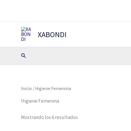
Ir
contenido
al
contenido
XABONDI
Buscar
Inicio
/ Higiene Femenina
Higiene Femenina
Mostrando los 6 resultados