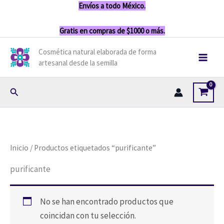
Ir
Envíos a todo México.
contenido
al
Gratis en compras de $1000 o más.
contenido
Cosmética natural elaborada de forma
artesanal desde la semilla
Buscar
Inicio
/ Productos etiquetados “purificante”
purificante
No se han encontrado productos que
coincidan con tu selección.