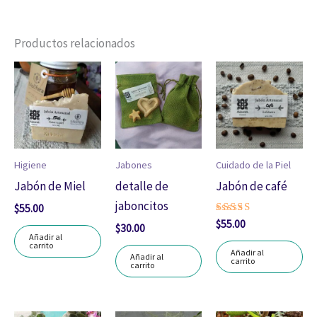
Productos relacionados
Higiene
Jabones
Cuidado de la Piel
Jabón de Miel
detalle de
Jabón de café
jaboncitos
$
55.00
Valorado
$
55.00
$
30.00
con
Añadir al
5.00
carrito
de 5
Añadir al
Añadir al
carrito
carrito