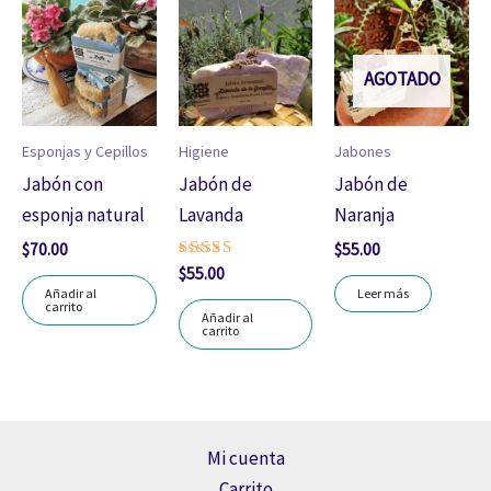
AGOTADO
Esponjas y Cepillos
Higiene
Jabones
Jabón con
Jabón de
Jabón de
esponja natural
Lavanda
Naranja
$
70.00
$
55.00
Valorado
$
55.00
con
Añadir al
Leer más
5.00
carrito
de 5
Añadir al
carrito
Mi cuenta
Carrito